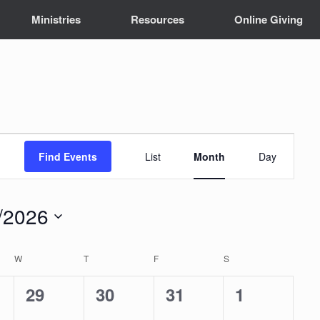
Ministries
Resources
Online Giving
E
Find Events
List
Month
Day
v
e
/2026
n
W
WEDNESDAY
T
THURSDAY
F
FRIDAY
S
SATURDAY
t
0
0
0
0
29
30
31
1
V
e
e
e
e